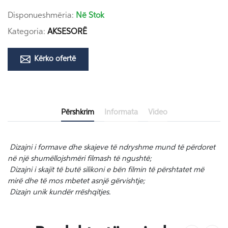
Disponueshmëria:
Në Stok
Kategoria:
AKSESORË
Kërko ofertë
Përshkrim
Informata
Video
Dizajni i formave dhe skajeve të ndryshme mund të përdoret
në një shumëllojshmëri filmash të ngushtë;
Dizajni i skajit të butë silikoni e bën filmin të përshtatet më
mirë dhe të mos mbetet asnjë gërvishtje;
Dizajn unik kundër rrëshqitjes.