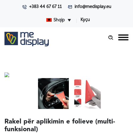
+383 44 67 67 11
info@medisplay.eu
Kyçu
Shqip
Rakel për aplikimin e folieve (multi-
funksional)