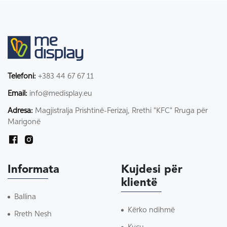
Telefoni:
+383 44 67 67 11
Email:
info@medisplay.eu
Adresa:
Magjistralja Prishtinë-Ferizaj, Rrethi "KFC" Rruga për
Marigonë
Informata
Kujdesi për
klientë
Ballina
Kërko ndihmë
Rreth Nesh