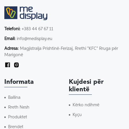
Telefoni:
+383 44 67 67 11
Email:
info@medisplay.eu
Adresa:
Magjistralja Prishtinë-Ferizaj, Rrethi "KFC" Rruga për
Marigonë
Informata
Kujdesi për
klientë
Ballina
Kërko ndihmë
Rreth Nesh
Kyçu
Produktet
Brendet