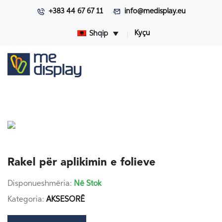
+383 44 67 67 11
info@medisplay.eu
Kyçu
Shqip
Rakel për aplikimin e folieve
Disponueshmëria:
Në Stok
Kategoria:
AKSESORË