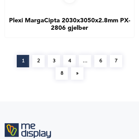
Plexi MargaCipta 2030x3050x2.8mm PX-
2806 gjelber
1
2
3
4
…
6
7
8
»