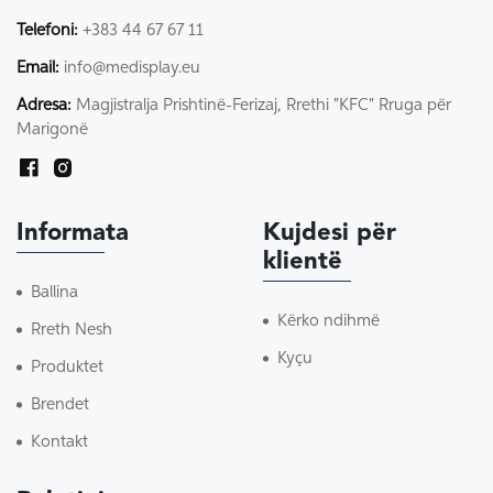
Telefoni:
+383 44 67 67 11
Email:
info@medisplay.eu
Adresa:
Magjistralja Prishtinë-Ferizaj, Rrethi "KFC" Rruga për
Marigonë
Informata
Kujdesi për
klientë
Ballina
Kërko ndihmë
Rreth Nesh
Kyçu
Produktet
Brendet
Kontakt