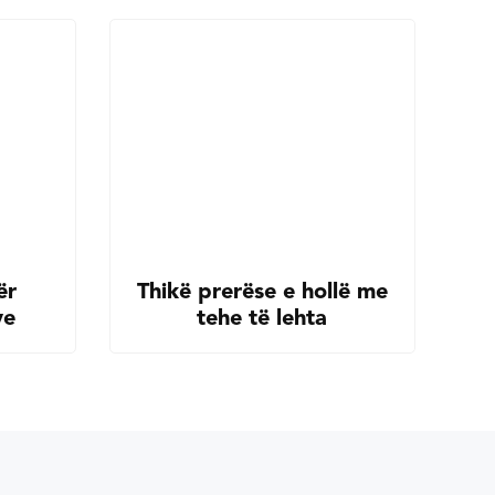
ër
Thikë prerëse e hollë me
ve
tehe të lehta