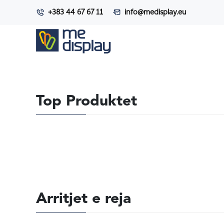
+383 44 67 67 11
info@medisplay.eu
Top Produktet
Arritjet e reja