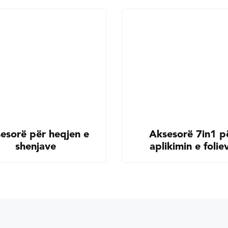
esorë për heqjen e
Aksesorë 7in1 p
shenjave
aplikimin e folie