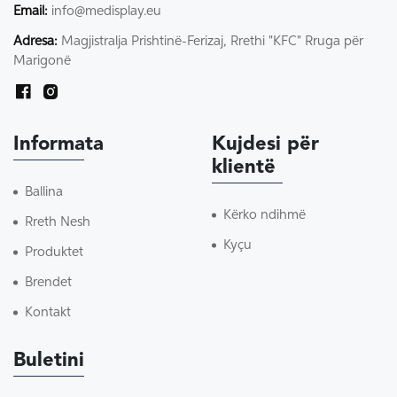
Email:
info@medisplay.eu
Adresa:
Magjistralja Prishtinë-Ferizaj, Rrethi "KFC" Rruga për
Marigonë
Informata
Kujdesi për
klientë
Ballina
Kërko ndihmë
Rreth Nesh
Kyçu
Produktet
Brendet
Kontakt
Buletini