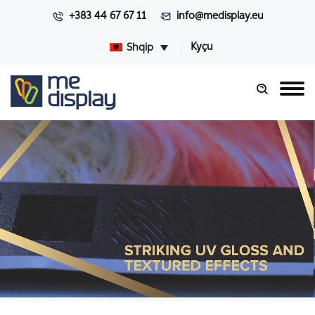
+383 44 67 67 11
info@medisplay.eu
Kyçu
Shqip