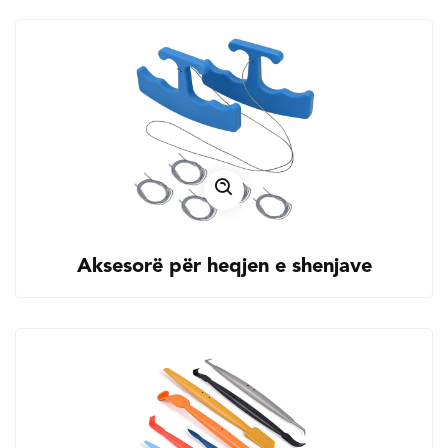
Aksesorë për heqjen e shenjave