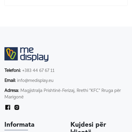
Telefoni:
+383 44 67 67 11
Email:
info@medisplay.eu
Adresa:
Magjistralja Prishtinë-Ferizaj, Rrethi "KFC" Rruga për
Marigonë
Informata
Kujdesi për