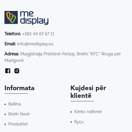
Telefoni:
+383 44 67 67 11
Email:
info@medisplay.eu
Adresa:
Magjistralja Prishtinë-Ferizaj, Rrethi "KFC" Rruga për
Marigonë
Informata
Kujdesi për
klientë
Ballina
Kërko ndihmë
Rreth Nesh
Kyçu
Produktet