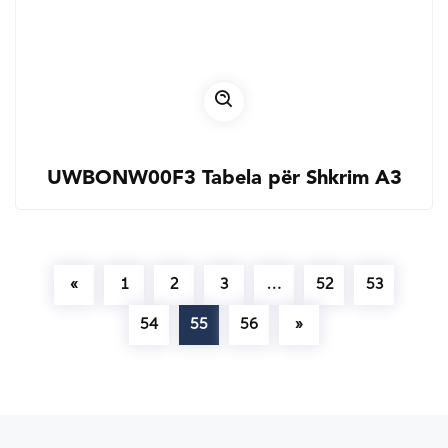
UWBONW00F3 Tabela për Shkrim A3
«
1
2
3
…
52
53
54
55
56
»