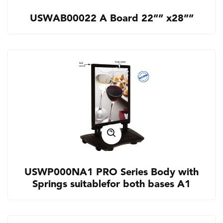
USWAB00022 A Board 22”” x28””
USWP000NA1 PRO Series Body with
Springs suitablefor both bases A1