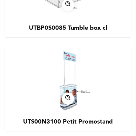
UTBP0S0085 Tumble box cl
UTS00N3100 Petit Promostand