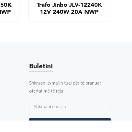
150K
Trafo Jinbo JLV-12240K
 NWP
12V 240W 20A NWP
Buletini
Shkruani e-mailin tuaj për të pranuar
ofertat më të reja