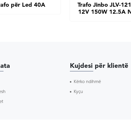
rafo për Led 40A
Trafo Jinbo JLV-12
12V 150W 12.5A
ata
Kujdesi për klientë
Kërko ndihmë
esh
Kyçu
et