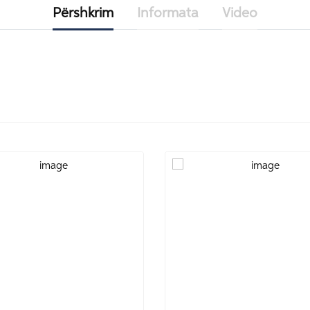
Përshkrim
Informata
Video