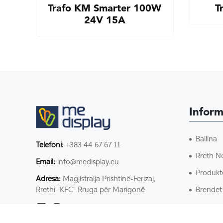
Trafo KM Smarter 100W
T
24V 15A
Inform
Ballina
Telefoni:
+383 44 67 67 11
Rreth N
Email:
info@medisplay.eu
Produkt
Adresa:
Magjistralja Prishtinë-Ferizaj,
Brendet
Rrethi "KFC" Rruga për Marigonë
Kontakt