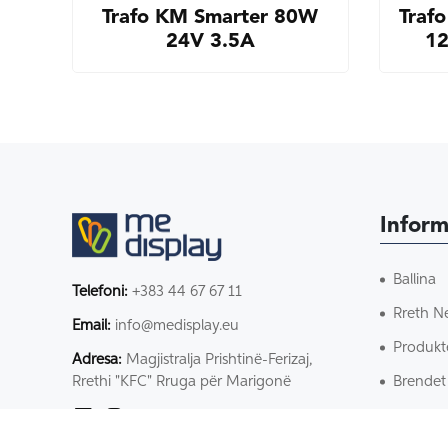
Trafo KM Smarter 80W
Traf
24V 3.5A
1
Inform
Ballina
Telefoni:
+383 44 67 67 11
Rreth N
Email:
info@medisplay.eu
Produkt
Adresa:
Magjistralja Prishtinë-Ferizaj,
Brendet
Rrethi "KFC" Rruga për Marigonë
Kontakt