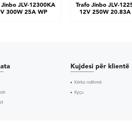
o Jinbo JLV-12300KA
Trafo Jinbo JLV-12
2V 300W 25A WP
12V 250W 20.83A
ata
Kujdesi për klientë
Kërko ndihmë
esh
Kyçu
et