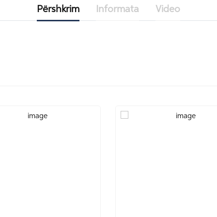
Përshkrim
Informata
Video