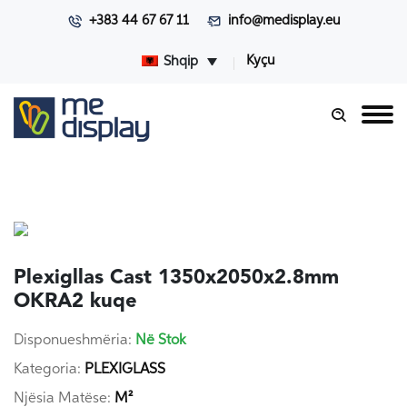
+383 44 67 67 11
info@medisplay.eu
Kyçu
Shqip
Plexigllas Cast 1350x2050x2.8mm
OKRA2 kuqe
Disponueshmëria:
Në Stok
Kategoria:
PLEXIGLASS
Njësia Matëse:
M²