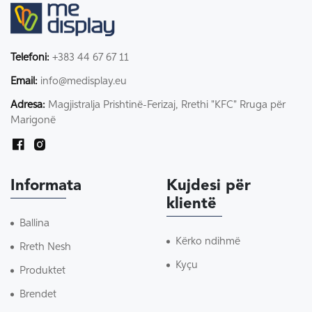
Telefoni:
+383 44 67 67 11
Email:
info@medisplay.eu
Adresa:
Magjistralja Prishtinë-Ferizaj, Rrethi "KFC" Rruga për
Marigonë
Informata
Kujdesi për
klientë
Ballina
Kërko ndihmë
Rreth Nesh
Kyçu
Produktet
Brendet