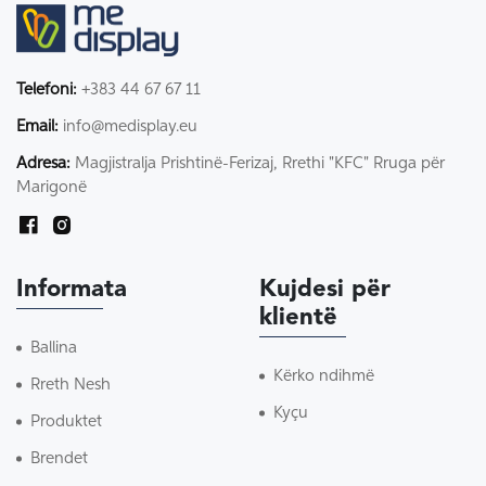
Telefoni:
+383 44 67 67 11
Email:
info@medisplay.eu
Adresa:
Magjistralja Prishtinë-Ferizaj, Rrethi "KFC" Rruga për
Marigonë
Informata
Kujdesi për
klientë
Ballina
Kërko ndihmë
Rreth Nesh
Kyçu
Produktet
Brendet