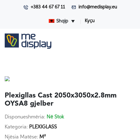
+383 44 67 67 11
info@medisplay.eu
Kyçu
Shqip
Plexigllas Cast 2050x3050x2.8mm
OYSA8 gjelber
Disponueshmëria:
Në Stok
Kategoria:
PLEXIGLASS
Njësia Matëse:
M²