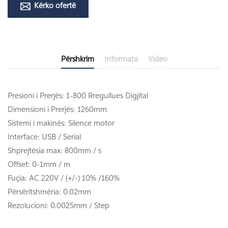
Kërko ofertë
Përshkrim
Informata
Video
Presioni i Prerjës: 1-800 Rregullues Digjital
Dimensioni i Prerjës: 1260mm
Sistemi i makinës: Silence motor
Interface: USB / Serial
Shprejtësia max: 800mm / s
Offset: 0-1mm / m
Fuçia: AC 220V / (+/-) 10% /160%
Përsëritshmëria: 0.02mm
Rezolucioni: 0.0025mm / Step