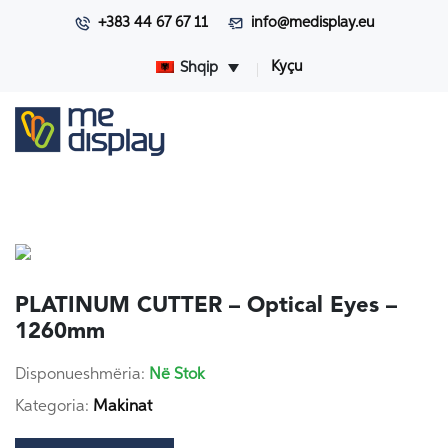
+383 44 67 67 11
info@medisplay.eu
Kyçu
Shqip
PLATINUM CUTTER – Optical Eyes –
1260mm
Disponueshmëria:
Në Stok
Kategoria:
Makinat