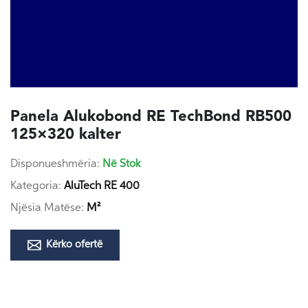
Panela Alukobond RE TechBond RB500
125×320 kalter
Disponueshmëria:
Në Stok
Kategoria:
AluTech RE 400
Njësia Matëse:
M²
Kërko ofertë