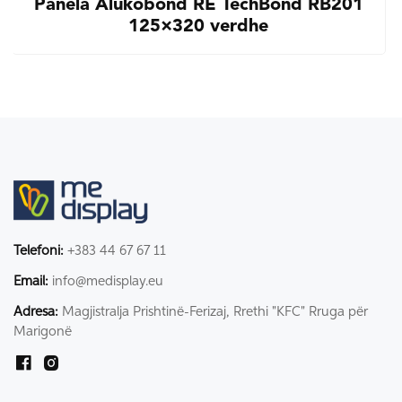
Panela Alukobond RE TechBond RB201
125×320 verdhe
Telefoni:
+383 44 67 67 11
Email:
info@medisplay.eu
Adresa:
Magjistralja Prishtinë-Ferizaj, Rrethi "KFC" Rruga për
Marigonë