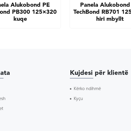
ela Alukobond PE
Panela Alukobond
Bond PB300 125×320
TechBond RB701 12
kuqe
hiri mbyllt
ata
Kujdesi për klientë
Kërko ndihmë
esh
Kyçu
et