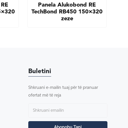
 RE
Panela Alukobond RE
5×320
TechBond RB450 150×320
zeze
Buletini
Shkruani e-mailin tuaj për të pranuar
ofertat më të reja