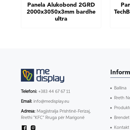
Panela Alukobond 2GRD
Pan
2000x3050x3mm bardhe
Tech
ultra
Inform
Ballina
Telefoni:
+383 44 67 67 11
Rreth N
Email:
info@medisplay.eu
Produkt
Adresa:
Magjistralja Prishtinë-Ferizaj,
Brendet
Rrethi "KFC" Rruga për Marigonë
Kontakt