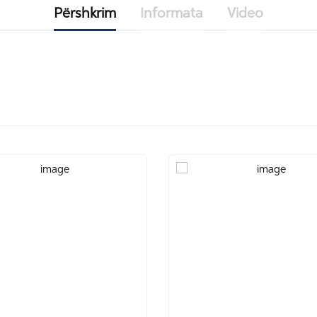
Përshkrim
Informata
Video