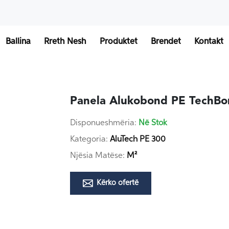
Ballina
Rreth Nesh
Produktet
Brendet
Kontakt
Panela Alukobond PE TechBo
Disponueshmëria:
Në Stok
Kategoria:
AluTech PE 300
Njësia Matëse:
M²
Kërko ofertë