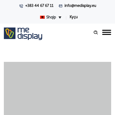
+383 44 67 67 11
info@medisplay.eu
Kyçu
Shqip