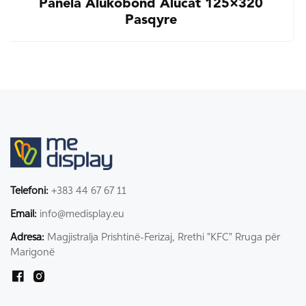
Panela Alukobond Alucat 125×320
Pasqyre
Telefoni:
+383 44 67 67 11
Email:
info@medisplay.eu
Adresa:
Magjistralja Prishtinë-Ferizaj, Rrethi "KFC" Rruga për
Marigonë