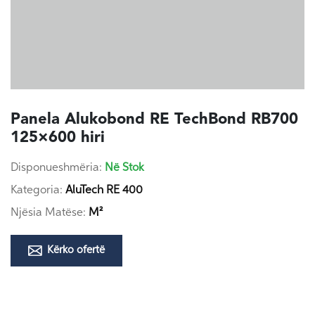
Panela Alukobond RE TechBond RB700
125×600 hiri
Disponueshmëria:
Në Stok
Kategoria:
AluTech RE 400
Njësia Matëse:
M²
Kërko ofertë