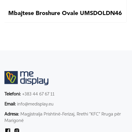
Mbajtese Broshure Ovale UMSDOLDN46
Telefoni:
+383 44 67 67 11
Email:
info@medisplay.eu
Adresa:
Magjistralja Prishtinë-Ferizaj, Rrethi "KFC" Rruga për
Marigonë