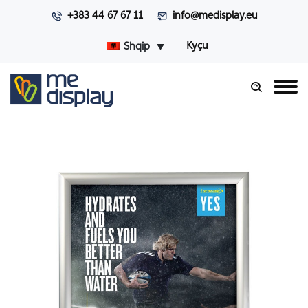
+383 44 67 67 11
info@medisplay.eu
Kyçu
Shqip