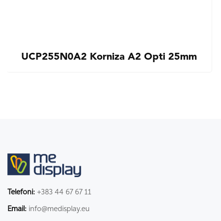
UCP255N0A2 Korniza A2 Opti 25mm
Telefoni:
+383 44 67 67 11
Email:
info@medisplay.eu