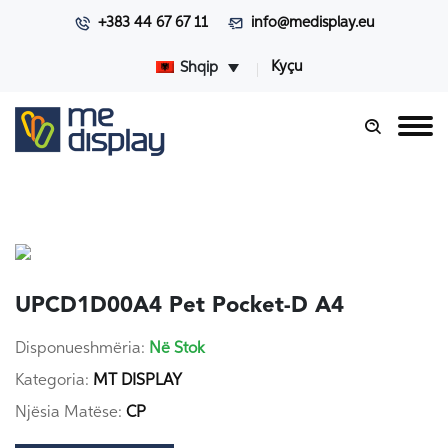
+383 44 67 67 11
info@medisplay.eu
Kyçu
Shqip
UPCD1D00A4 Pet Pocket-D A4
Disponueshmëria:
Në Stok
Kategoria:
MT DISPLAY
Njësia Matëse:
CP