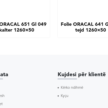
 ORACAL 651 Gl 049
Folie ORACAL 641 G
kalter 1260×50
tejd 1260×50
ata
Kujdesi për klientë
Kërko ndihmë
esh
Kyçu
et