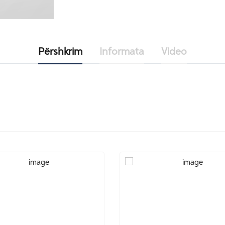
Përshkrim
Informata
Video