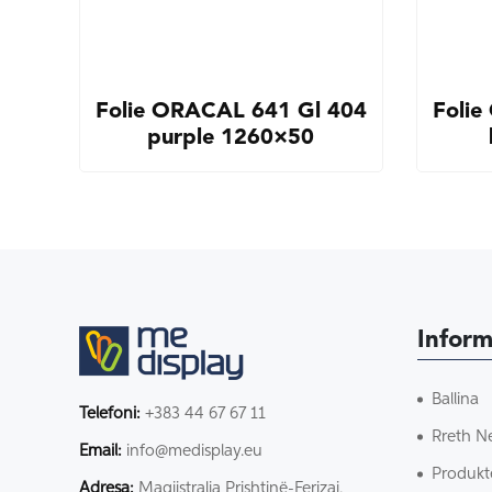
Folie ORACAL 641 Gl 404
Folie
purple 1260×50
Inform
Ballina
Telefoni:
+383 44 67 67 11
Rreth N
Email:
info@medisplay.eu
Produkt
Adresa:
Magjistralja Prishtinë-Ferizaj,