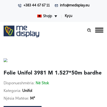
+383 44 67 67 11
info@medisplay.eu
Kyçu
Shqip
Folie Unifol 3981 M 1.527*50m bardhe
Disponueshmëria:
Në Stok
Kategoria:
Unifol
Njësia Matëse:
M²