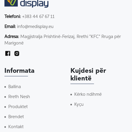
Telefoni:
+383 44 67 67 11
Email:
info@medisplay.eu
Adresa:
Magjistralja Prishtinë-Ferizaj, Rrethi "KFC" Rruga për
Marigonë
Informata
Kujdesi për
klientë
Ballina
Kërko ndihmë
Rreth Nesh
Kyçu
Produktet
Brendet
Kontakt