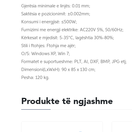
Gjerësia minimale e linjës: 0.01 mm;
Saktësia e pozicionimit: ±0.002mm;
Konsumi i energjisë: ≤500W;
Furnizimi me energji elektrike: AC220V 5%, 50/60Hz;
Kërkesat e mjedisit: 5-35°C, lagështia 30%-80%;
Stili i ftohjes: Ftohja me ajër;
O/S: Windows XP, Win 7;
Formatet e suportueshme: PLT, AI, DXF, BMP, JPG etj;
Dimensioni(LxWxH): 90 x 85 x 130 cm;
Pesha: 120 kg.
Produkte të ngjashme