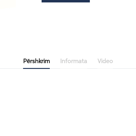
Përshkrim
Informata
Video