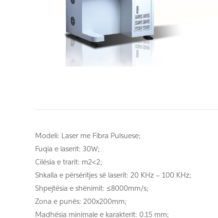
Modeli: Laser me Fibra Pulsuese;
Fuqia e laserit: 30W;
Cilësia e trarit: m2<2;
Shkalla e përsëritjes së laserit: 20 KHz – 100 KHz;
Shpejtësia e shënimit: ≤8000mm/s;
Zona e punës: 200x200mm;
Madhësia minimale e karakterit: 0.15 mm;