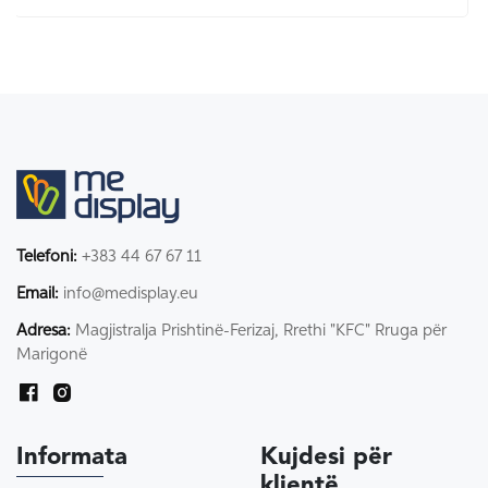
Telefoni:
+383 44 67 67 11
Email:
info@medisplay.eu
Adresa:
Magjistralja Prishtinë-Ferizaj, Rrethi "KFC" Rruga për
Marigonë
Informata
Kujdesi për
klientë