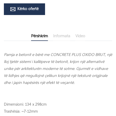
Kërko ofertë
Përshkrim
Informata
Video
Pamja e betonit e bërë me CONCRETE PLUS OXIDO BRUT, një
lloj
tjetër sistemi i kallëpeve të betonit, krijon një alternativë
unike për arkitekturën moderne të
sotme.
Gjurmët e vidhave
të lidhjes që rregullojnë çelikun krijojnë një teksturë origjinale
dhe i japin hapësirës një efekt të veçantë.
Dimensioni: 134 x 298cm
Trashësia: ~7-12mm