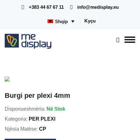
+383 44 67 67 11
info@medisplay.eu
Kyçu
Shqip
Burgi per plexi 4mm
Disponueshmëria:
Në Stok
Kategoria:
PER PLEXI
Njësia Matëse:
CP