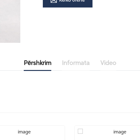
Kërko ofertë
Përshkrim
Informata
Video