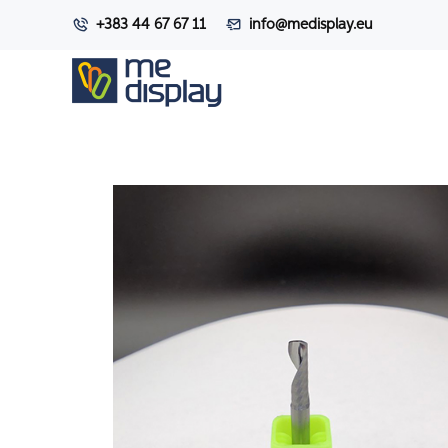
+383 44 67 67 11
info@medisplay.eu