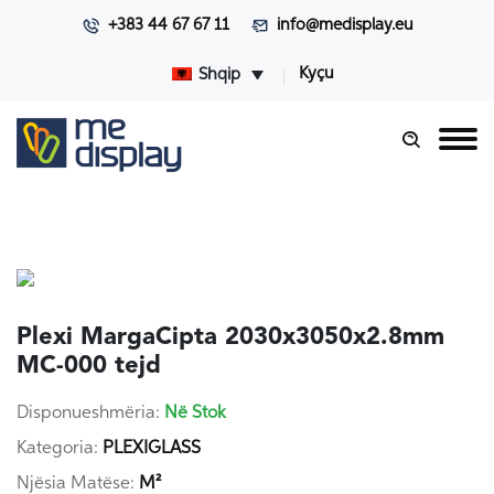
+383 44 67 67 11
info@medisplay.eu
Kyçu
Shqip
Plexi MargaCipta 2030x3050x2.8mm
MC-000 tejd
Disponueshmëria:
Në Stok
Kategoria:
PLEXIGLASS
Njësia Matëse:
M²