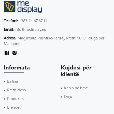
Telefoni:
+383 44 67 67 11
Email:
info@medisplay.eu
Adresa:
Magjistralja Prishtinë-Ferizaj, Rrethi "KFC" Rruga për
Marigonë
Informata
Kujdesi për
klientë
Ballina
Kërko ndihmë
Rreth Nesh
Kyçu
Produktet
Brendet