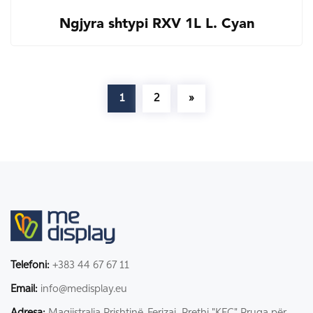
Ngjyra shtypi RXV 1L L. Cyan
1
2
»
Telefoni:
+383 44 67 67 11
Email:
info@medisplay.eu
Adresa:
Magjistralja Prishtinë-Ferizaj, Rrethi "KFC" Rruga për