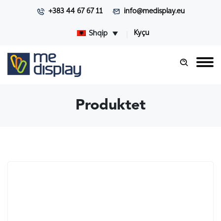
+383 44 67 67 11
info@medisplay.eu
Kyçu
Shqip
Produktet