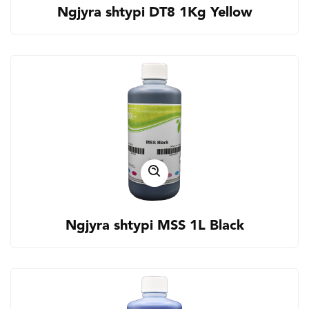
Ngjyra shtypi DT8 1Kg Yellow
Ngjyra shtypi MSS 1L Black