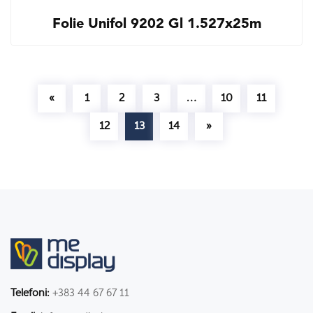
Folie Unifol 9202 Gl 1.527x25m
«
1
2
3
…
10
11
12
13
14
»
Telefoni:
+383 44 67 67 11