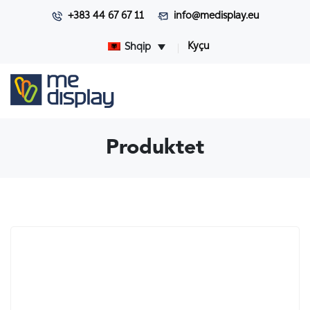
+383 44 67 67 11
info@medisplay.eu
Kyçu
Shqip
Produktet