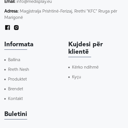
Email:
info@medisplay.eu
Adresa:
Magjistralja Prishtinë-Ferizaj, Rrethi "KFC" Rruga për
Marigonë
Informata
Kujdesi për
klientë
Ballina
Kërko ndihmë
Rreth Nesh
Kyçu
Produktet
Brendet
Kontakt
Buletini