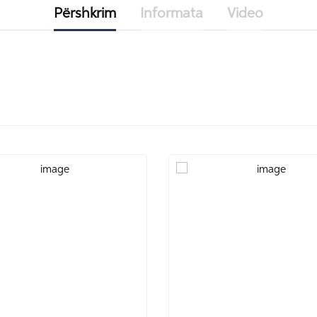
Përshkrim
Informata
Video