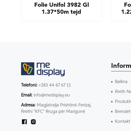
Folie Unifol 3982 Gl
Fo
1.37*50m tejd
1.2
Inform
Ballina
Telefoni:
+383 44 67 67 11
Rreth N
Email:
info@medisplay.eu
Produkt
Adresa:
Magjistralja Prishtinë-Ferizaj,
Brendet
Rrethi "KFC" Rruga për Marigonë
Kontakt