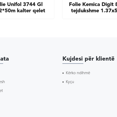
lie Unifol 3744 Gl
Folie Kemica Digit
2*50m kalter qelet
tejdukshme 1.37x
ata
Kujdesi për klientë
Kërko ndihmë
esh
Kyçu
et