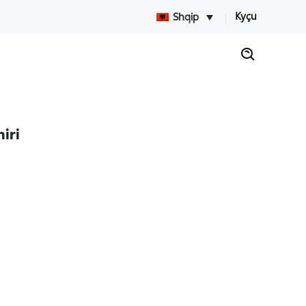
Kyçu
Shqip
iri