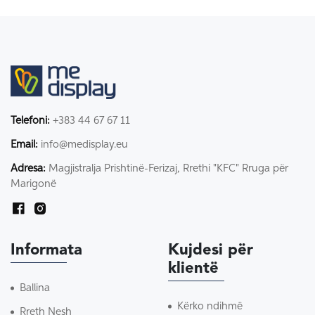
Telefoni:
+383 44 67 67 11
Email:
info@medisplay.eu
Adresa:
Magjistralja Prishtinë-Ferizaj, Rrethi "KFC" Rruga për
Marigonë
Informata
Kujdesi për
klientë
Ballina
Kërko ndihmë
Rreth Nesh