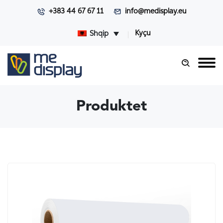
+383 44 67 67 11
info@medisplay.eu
Kyçu
Shqip
Produktet