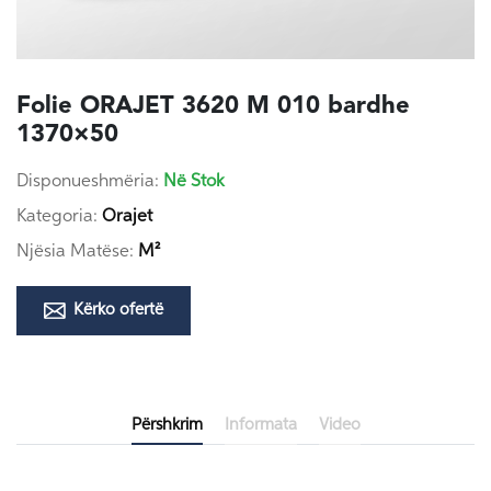
Folie ORAJET 3620 M 010 bardhe
1370×50
Disponueshmëria:
Në Stok
Kategoria:
Orajet
Njësia Matëse:
M²
Kërko ofertë
Përshkrim
Informata
Video