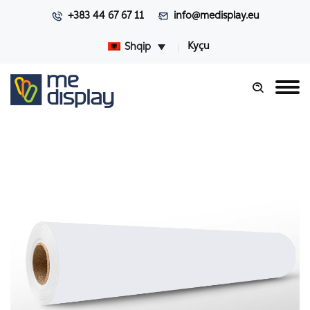
+383 44 67 67 11
info@medisplay.eu
Kyçu
Shqip