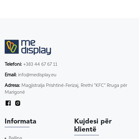
Telefoni:
+383 44 67 67 11
Email:
info@medisplay.eu
Adresa:
Magjistralja Prishtinë-Ferizaj, Rrethi "KFC" Rruga për
Marigonë
Informata
Kujdesi për
klientë
Ballina