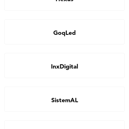
GoqLed
InxDigital
SistemAL