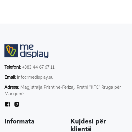
Telefoni:
+383 44 67 67 11
Email:
info@medisplay.eu
Adresa:
Magjistralja Prishtinë-Ferizaj, Rrethi "KFC" Rruga për
Marigonë
Informata
Kujdesi për
klientë