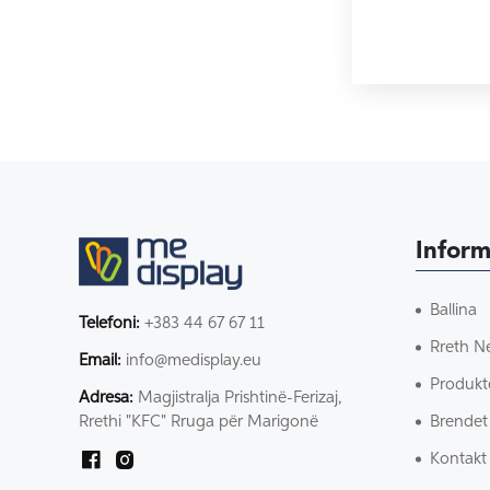
Inform
Ballina
Telefoni:
+383 44 67 67 11
Rreth N
Email:
info@medisplay.eu
Produkt
Adresa:
Magjistralja Prishtinë-Ferizaj,
Brendet
Rrethi "KFC" Rruga për Marigonë
Kontakt