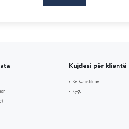
ata
Kujdesi për klientë
Kërko ndihmë
esh
Kyçu
et