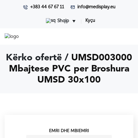
+383 44 67 67 11
info@medisplay.eu
Kyçu
Shqip
Kërko ofertë /
UMSD003000
Mbajtese PVC per Broshura
UMSD 30x100
EMRI DHE MBIEMRI