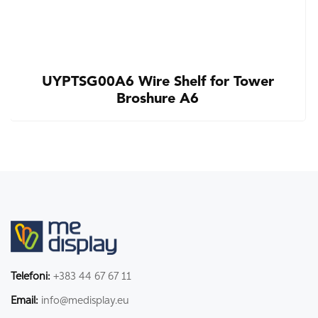
UYPTSG00A6 Wire Shelf for Tower
Broshure A6
Telefoni:
+383 44 67 67 11
Email:
info@medisplay.eu