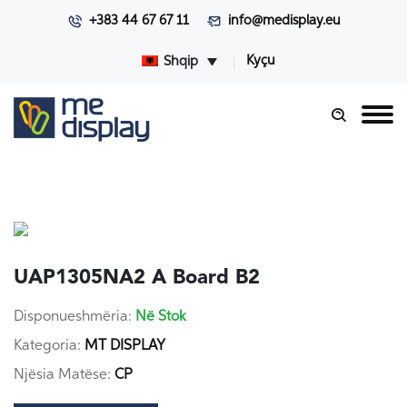
+383 44 67 67 11
info@medisplay.eu
Kyçu
Shqip
UAP1305NA2 A Board B2
Disponueshmëria:
Në Stok
Kategoria:
MT DISPLAY
Njësia Matëse:
CP