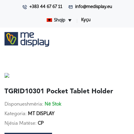
+383 44 67 67 11
info@medisplay.eu
Kyçu
Shqip
TGRID10301 Pocket Tablet Holder
Disponueshmëria:
Në Stok
Kategoria:
MT DISPLAY
Njësia Matëse:
CP