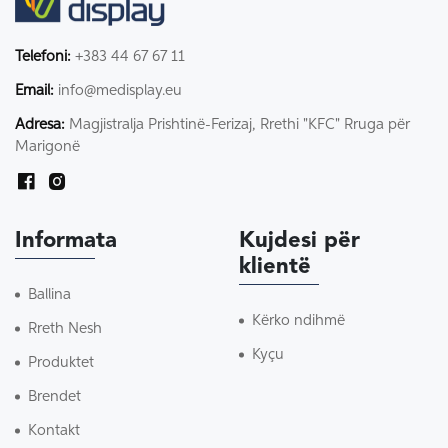
Telefoni:
+383 44 67 67 11
Email:
info@medisplay.eu
Adresa:
Magjistralja Prishtinë-Ferizaj, Rrethi "KFC" Rruga për
Marigonë
Informata
Kujdesi për
klientë
Ballina
Kërko ndihmë
Rreth Nesh
Kyçu
Produktet
Brendet
Kontakt