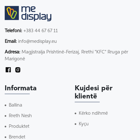
Telefoni:
+383 44 67 67 11
Email:
info@medisplay.eu
Adresa:
Magjistralja Prishtinë-Ferizaj, Rrethi "KFC" Rruga për
Marigonë
Informata
Kujdesi për
klientë
Ballina
Kërko ndihmë
Rreth Nesh
Kyçu
Produktet
Brendet