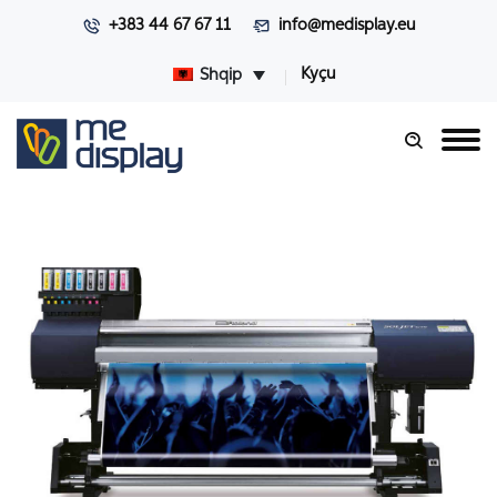
+383 44 67 67 11
info@medisplay.eu
Kyçu
Shqip