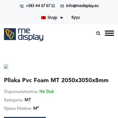
+383 44 67 67 11
info@medisplay.eu
Kyçu
Shqip
Pllaka Pvc Foam MT 2050x3050x8mm
Disponueshmëria:
Në Stok
Kategoria:
MT
Njësia Matëse:
M²