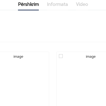
Përshkrim
Informata
Video