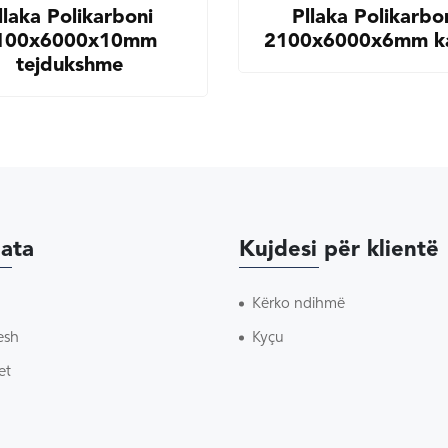
llaka Polikarboni
Pllaka Polikarbo
100x6000x10mm
2100x6000x6mm ka
tejdukshme
ata
Kujdesi për klientë
Kërko ndihmë
esh
Kyçu
et