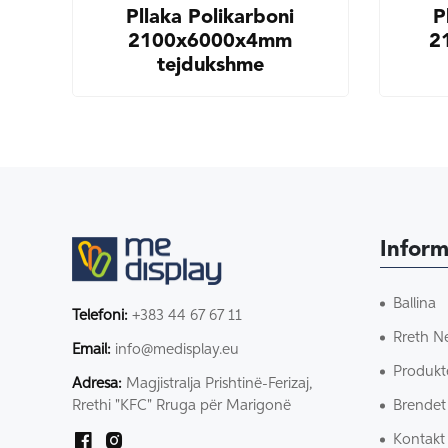
Pllaka Polikarboni
P
2100x6000x4mm
2
tejdukshme
Inform
Ballina
Telefoni:
+383 44 67 67 11
Rreth N
Email:
info@medisplay.eu
Produkt
Adresa:
Magjistralja Prishtinë-Ferizaj,
Brendet
Rrethi "KFC" Rruga për Marigonë
Kontakt