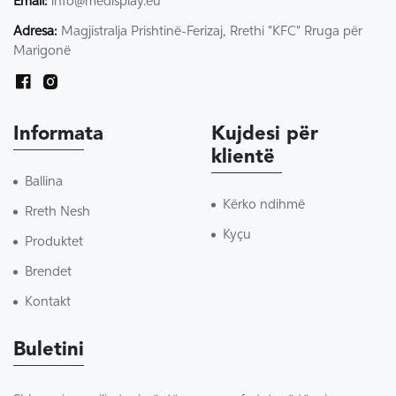
Email:
info@medisplay.eu
Adresa:
Magjistralja Prishtinë-Ferizaj, Rrethi "KFC" Rruga për
Marigonë
Informata
Kujdesi për
klientë
Ballina
Kërko ndihmë
Rreth Nesh
Kyçu
Produktet
Brendet
Kontakt
Buletini