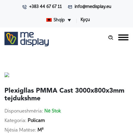
+383 44 67 67 11
info@medisplay.eu
Kyçu
Shqip
Plexigllas PMMA Cast 3000x800x3mm
tejdukshme
Disponueshmëria:
Në Stok
Kategoria:
Policam
Njësia Matëse:
M²