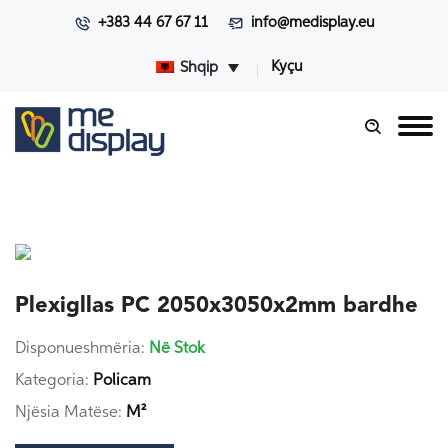
+383 44 67 67 11
info@medisplay.eu
Kyçu
Shqip
Plexigllas PC 2050x3050x2mm bardhe
Disponueshmëria:
Në Stok
Kategoria:
Policam
Njësia Matëse:
M²