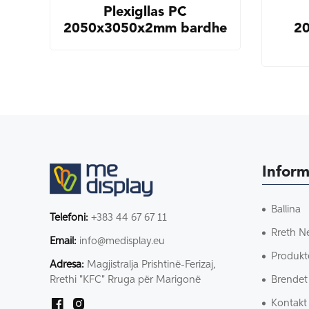
Plexigllas PC
2050x3050x2mm bardhe
2
Inform
Ballina
Telefoni:
+383 44 67 67 11
Rreth N
Email:
info@medisplay.eu
Produkt
Adresa:
Magjistralja Prishtinë-Ferizaj,
Brendet
Rrethi "KFC" Rruga për Marigonë
Kontakt