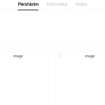
Përshkrim
Informata
Video