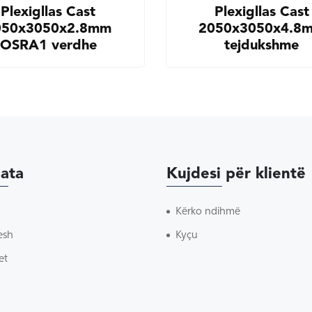
Plexigllas Cast
Plexigllas Cast
050x3050x2.8mm
2050x3050x4.8
OSRA1 verdhe
tejdukshme
ata
Kujdesi për klientë
Kërko ndihmë
esh
Kyçu
et