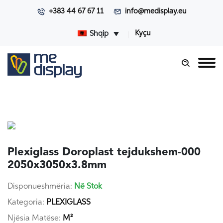
+383 44 67 67 11
info@medisplay.eu
Kyçu
Shqip
Plexiglass Doroplast tejdukshem-000
2050x3050x3.8mm
Disponueshmëria:
Në Stok
Kategoria:
PLEXIGLASS
Njësia Matëse:
M²