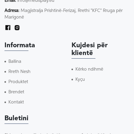
Email:
info@medisplay.eu
Adresa:
Magjistralja Prishtinë-Ferizaj, Rrethi "KFC" Rruga për
Marigonë
Informata
Kujdesi për
klientë
Ballina
Kërko ndihmë
Rreth Nesh
Kyçu
Produktet
Brendet
Kontakt
Buletini