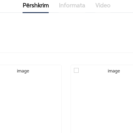
Përshkrim
Informata
Video