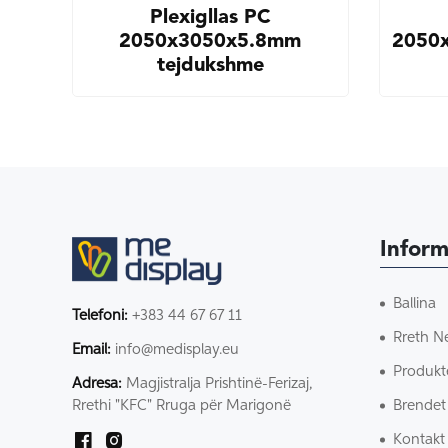
Plexigllas PC
2050x3050x5.8mm
2050
tejdukshme
Inform
Ballina
Telefoni:
+383 44 67 67 11
Rreth N
Email:
info@medisplay.eu
Produkt
Adresa:
Magjistralja Prishtinë-Ferizaj,
Brendet
Rrethi "KFC" Rruga për Marigonë
Kontakt