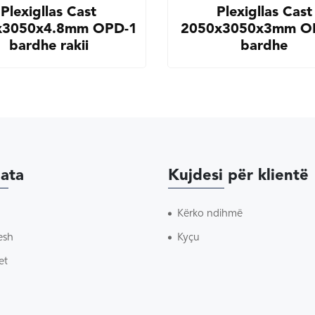
Plexigllas Cast
Plexigllas Cast
x3050x4.8mm OPD-1
2050x3050x3mm O
bardhe rakii
bardhe
ata
Kujdesi për klientë
Kërko ndihmë
esh
Kyçu
et