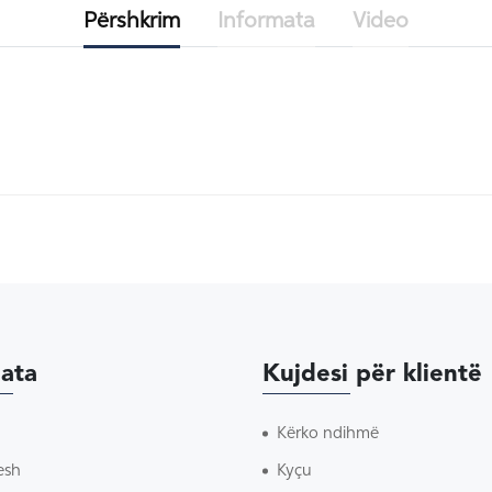
Përshkrim
Informata
Video
ata
Kujdesi për klientë
Kërko ndihmë
esh
Kyçu