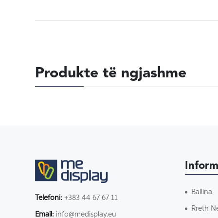
Produkte të ngjashme
Inform
Ballina
Telefoni:
+383 44 67 67 11
Rreth N
Email:
info@medisplay.eu