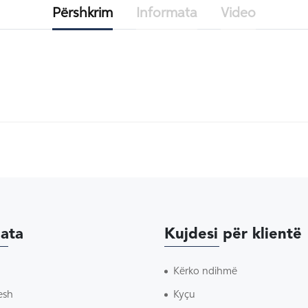
Përshkrim
Informata
Video
ata
Kujdesi për klientë
Kërko ndihmë
esh
Kyçu