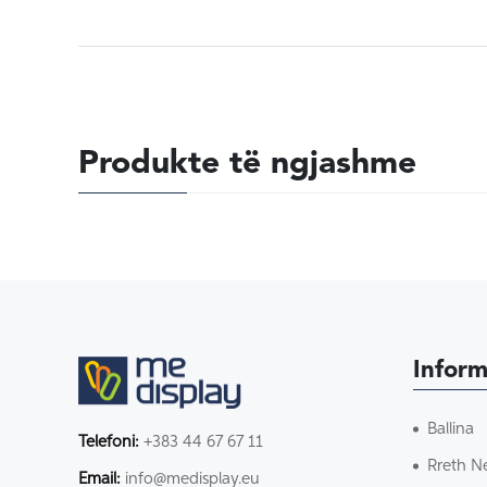
Produkte të ngjashme
Inform
Ballina
Telefoni:
+383 44 67 67 11
Rreth N
Email:
info@medisplay.eu