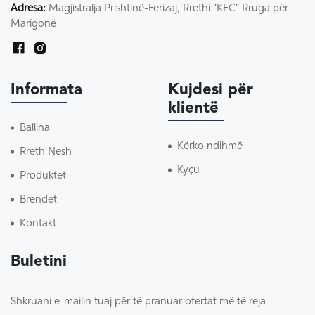
Adresa:
Magjistralja Prishtinë-Ferizaj, Rrethi "KFC" Rruga për
Marigonë
Informata
Kujdesi për
klientë
Ballina
Kërko ndihmë
Rreth Nesh
Kyçu
Produktet
Brendet
Kontakt
Buletini
Shkruani e-mailin tuaj për të pranuar ofertat më të reja