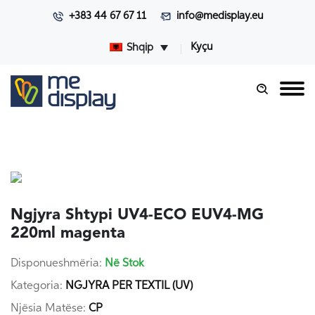
+383 44 67 67 11
info@medisplay.eu
Kyçu
Shqip
Ngjyra Shtypi UV4-ECO EUV4-MG
220ml magenta
Disponueshmëria:
Në Stok
Kategoria:
NGJYRA PER TEXTIL (UV)
Njësia Matëse:
CP