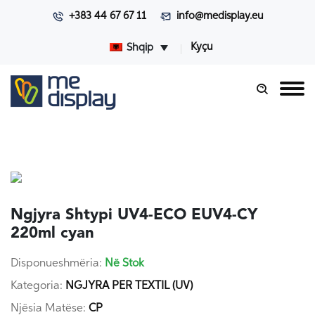
+383 44 67 67 11
info@medisplay.eu
Kyçu
Shqip
Ngjyra Shtypi UV4-ECO EUV4-CY
220ml cyan
Disponueshmëria:
Në Stok
Kategoria:
NGJYRA PER TEXTIL (UV)
Njësia Matëse:
CP