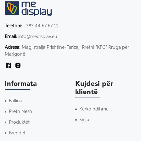
Telefoni:
+383 44 67 67 11
Email:
info@medisplay.eu
Adresa:
Magjistralja Prishtinë-Ferizaj, Rrethi "KFC" Rruga për
Marigonë
Informata
Kujdesi për
klientë
Ballina
Kërko ndihmë
Rreth Nesh
Kyçu
Produktet
Brendet