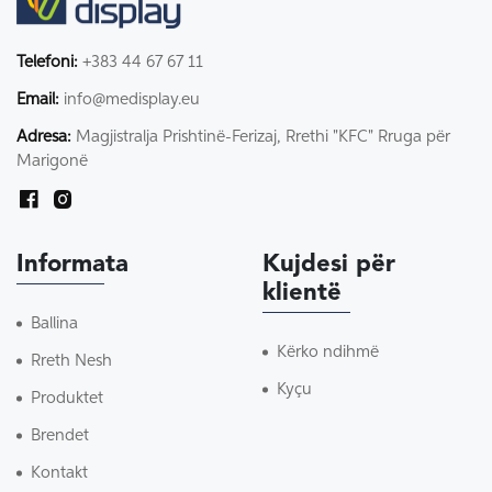
Telefoni:
+383 44 67 67 11
Email:
info@medisplay.eu
Adresa:
Magjistralja Prishtinë-Ferizaj, Rrethi "KFC" Rruga për
Marigonë
Informata
Kujdesi për
klientë
Ballina
Kërko ndihmë
Rreth Nesh
Kyçu
Produktet
Brendet
Kontakt