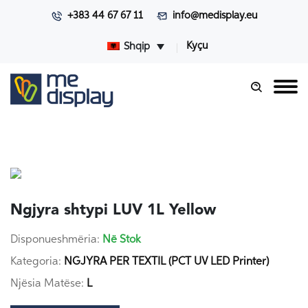
+383 44 67 67 11
info@medisplay.eu
Kyçu
Shqip
Ngjyra shtypi LUV 1L Yellow
Disponueshmëria:
Në Stok
Kategoria:
NGJYRA PER TEXTIL (PCT UV LED Printer)
Njësia Matëse:
L