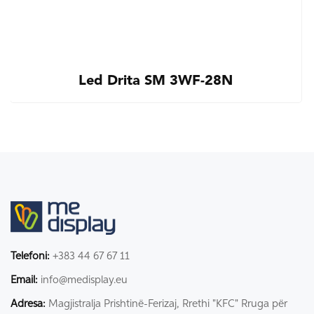
Led Drita SM 3WF-28N
Telefoni:
+383 44 67 67 11
Email:
info@medisplay.eu
Adresa:
Magjistralja Prishtinë-Ferizaj, Rrethi "KFC" Rruga për