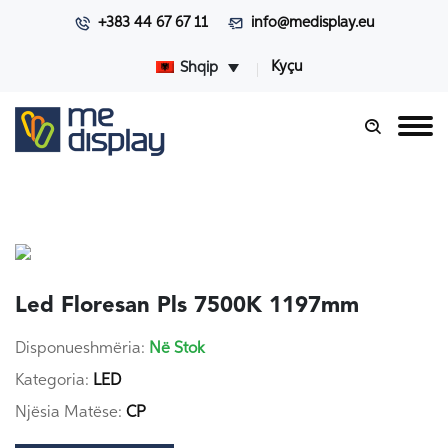
+383 44 67 67 11
info@medisplay.eu
Kyçu
Shqip
Led Floresan Pls 7500K 1197mm
Disponueshmëria:
Në Stok
Kategoria:
LED
Njësia Matëse:
CP