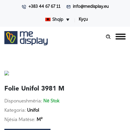
+383 44 67 67 11
info@medisplay.eu
Kyçu
Shqip
Folie Unifol 3981 M
Disponueshmëria:
Në Stok
Kategoria:
Unifol
Njësia Matëse:
M²