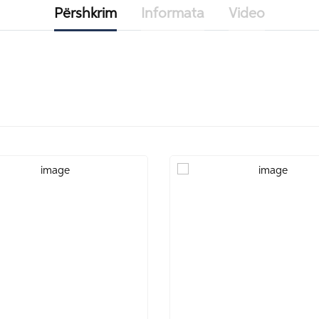
Përshkrim
Informata
Video