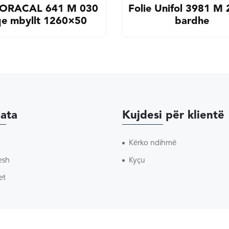
e ORACAL 641 M 030
Folie Unifol 3981 M
qe mbyllt 1260×50
bardhe
ata
Kujdesi për klientë
Kërko ndihmë
esh
Kyçu
et