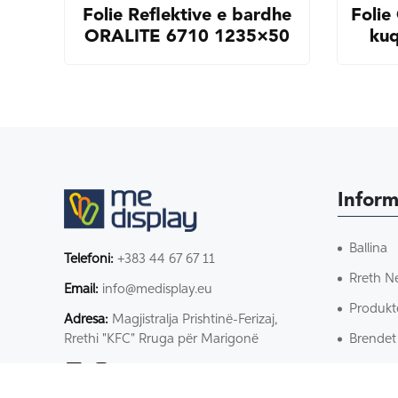
Folie Reflektive e bardhe
Foli
ORALITE 6710 1235×50
ku
Inform
Ballina
Telefoni:
+383 44 67 67 11
Rreth N
Email:
info@medisplay.eu
Produkt
Adresa:
Magjistralja Prishtinë-Ferizaj,
Brendet
Rrethi "KFC" Rruga për Marigonë
Kontakt